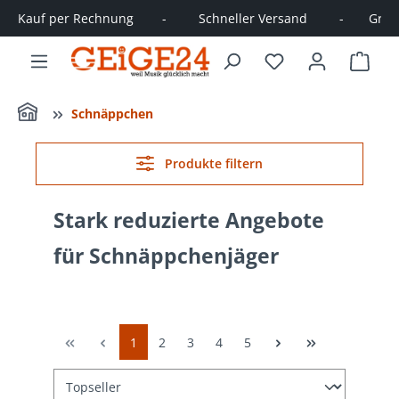
Kauf per Rechnung        -         Schneller Versand         -       Große
alt springen
Ware
Home
Schnäppchen
Produkte filtern
Stark reduzierte Angebote
für Schnäppchenjäger
1
2
3
4
5