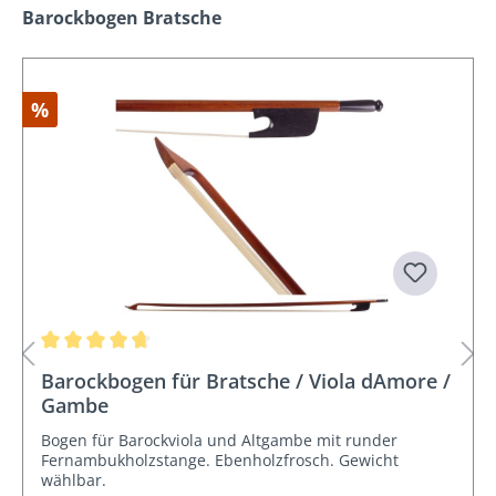
Produktgalerie überspringen
Barockbogen Bratsche
%
Durchschnittliche Bewertung von 4.7 von 5 Sternen
Barockbogen für Bratsche / Viola dAmore /
Gambe
Bogen für Barockviola und Altgambe mit runder
Fernambukholzstange. Ebenholzfrosch. Gewicht
wählbar.