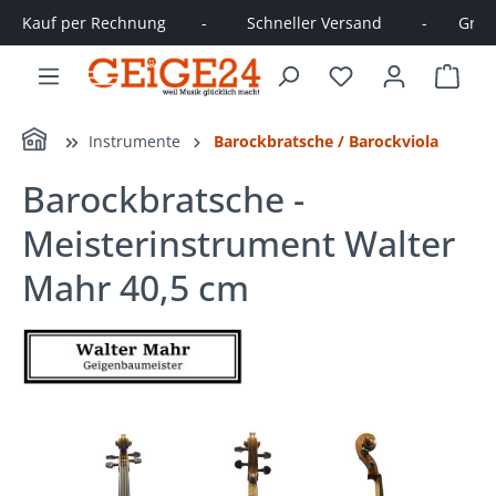
Kauf per Rechnung        -         Schneller Versand         -       Große
alt springen
Ware
Home
Instrumente
Barockbratsche / Barockviola
Barockbratsche -
Meisterinstrument Walter
Mahr 40,5 cm
Bildergalerie überspringen