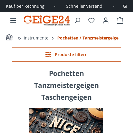
Kauf per Rechnung        -         Schneller Versand         -       Große
alt springen
Ware
Home
Instrumente
Pochetten / Tanzmeistergeige
Produkte filtern
Pochetten
Tanzmeistergeigen
Taschengeigen