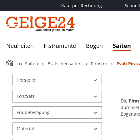
Kauf per Rechnung        -         Schnelle
springen
Zur Hauptnavigation springen
Neuheiten
Instrumente
Bogen
Saiten
Home
Saiten
Bratschensaiten
Pirastro
Evah Piraz
Hersteller
Ton/Satz
Die
Piras
durchset
Endbefestigung
Bogenan
Material