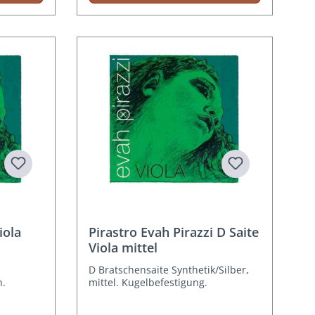
iola
Pirastro Evah Pirazzi D Saite
Viola mittel
D Bratschensaite Synthetik/Silber,
h.
mittel. Kugelbefestigung.