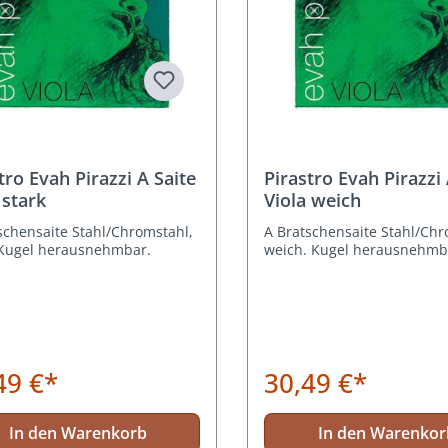
tro Evah Pirazzi A Saite
Pirastro Evah Pirazzi 
 stark
Viola weich
schensaite Stahl/Chromstahl,
A Bratschensaite Stahl/Chr
 Kugel herausnehmbar.
weich. Kugel herausnehmb
49 €*
30,49 €*
In den Warenkorb
In den Warenkor