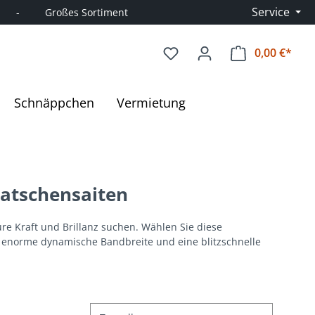
Service
      -         Großes Sortiment
0,00 €*
Ware
Schnäppchen
Vermietung
ratschensaiten
ure Kraft und Brillanz suchen. Wählen Sie diese
 enorme dynamische Bandbreite und eine blitzschnelle