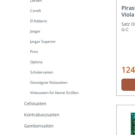
Larsen
Piras
Corelli
Viol
D'Addario
Satz O
G-C
Jargar
Jargar Superior
Prim
Optima
124
Schülersaiten
Günstigste Violasaiten
Violasaiten für kleine Größen
Cellosaiten
Kontrabasssaiten
Gambensaiten