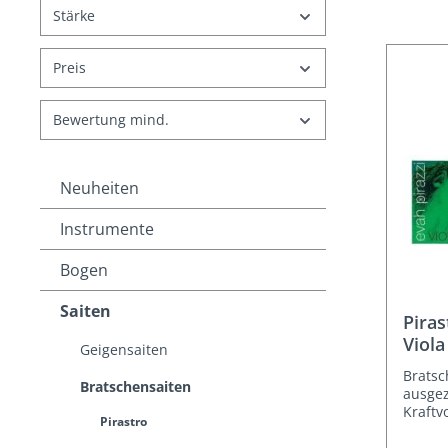
Stärke
Preis
Bewertung mind.
Neuheiten
Instrumente
Bogen
Saiten
Piras
Viol
Geigensaiten
Bratsc
Bratschensaiten
ausgez
Kraftv
Pirastro