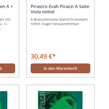
g von 5 von 5 Sternen
sen A +
Pirastro Evah Pirazzi A Saite
Viola mittel
atz mit
A Bratschensaite Stahl/Chromstahl,
-, C-
mittel. Kugel herausnehmbar.
30,49 €*
b
In den Warenkorb