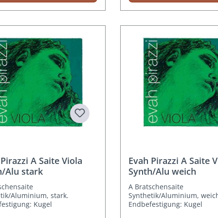
Pirazzi A Saite Viola
Evah Pirazzi A Saite V
/Alu stark
Synth/Alu weich
schensaite
A Bratschensaite
tik/Aluminium, stark.
Synthetik/Aluminium, weic
estigung: Kugel
Endbefestigung: Kugel