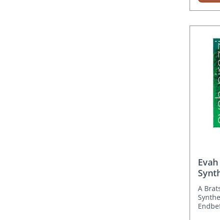
Evah 
Synth
A Brat
Synthe
Endbef