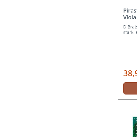
Piras
Viola
D Brat
stark.
38,