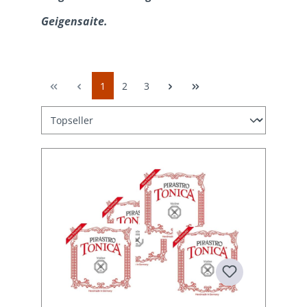
Geigensaite.
1
2
3