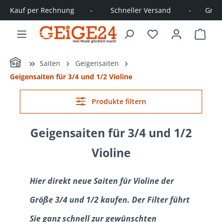
Kauf per Rechnung        -         Schneller Versand         -       Große
alt springen
Ware
Home
Saiten
Geigensaiten
Geigensaiten für 3/4 und 1/2 Violine
Produkte filtern
Geigensaiten für 3/4 und 1/2
Violine
Hier direkt neue Saiten für Violine der
Größe 3/4 und 1/2 kaufen. Der Filter führt
Sie ganz schnell zur gewünschten