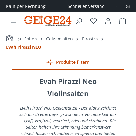
Kauf per Rechnung        -         Schneller Versand         -       Große
alt springen
Ware
Home
Saiten
Geigensaiten
Pirastro
Evah Pirazzi NEO
Produkte filtern
Evah Pirazzi Neo
Violinsaiten
Evah Pirazzi Neo Geigensaiten - Der Klang zeichnet
sich durch eine außergewöhnliche Formbarkeit aus
– groß, kraftvoll, zentriert, edel und strahlend. Die
Saiten halten ihre Stimmung bemerkenswert
schnell, lassen sich mühelos einspielen und bieten