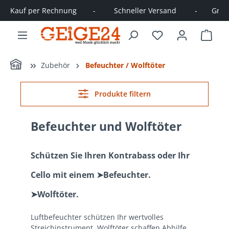
Kauf per Rechnung        -         Schneller Versand         -       Große
alt springen
Ware
Home
Zubehör
Befeuchter / Wolftöter
Produkte filtern
Befeuchter und Wolftöter
Schützen Sie Ihren Kontrabass oder Ihr
Cello mit einem ➤Befeuchter.
➤Wolftöter.
Luftbefeuchter schützen Ihr wertvolles
Streichinstrument. Wolftöter schaffen Abhilfe