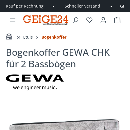
Kauf per Rechnung        -         Schneller Versand         -       Große
alt springen
Ware
Home
Etuis
Bogenkoffer
Bogenkoffer GEWA CHK
für 2 Bassbögen
Bildergalerie überspringen