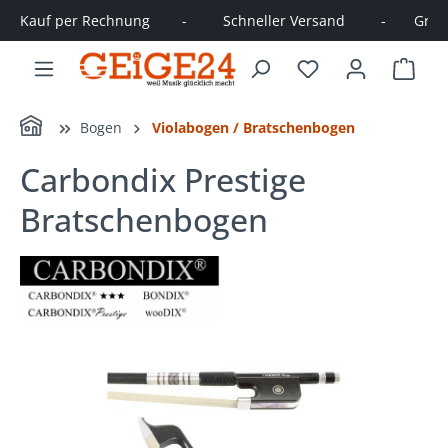
Kauf per Rechnung        -         Schneller Versand         -       Große
alt springen
Ware
Home
Bogen
Violabogen / Bratschenbogen
Carbondix Prestige
Bratschenbogen
Bildergalerie überspringen