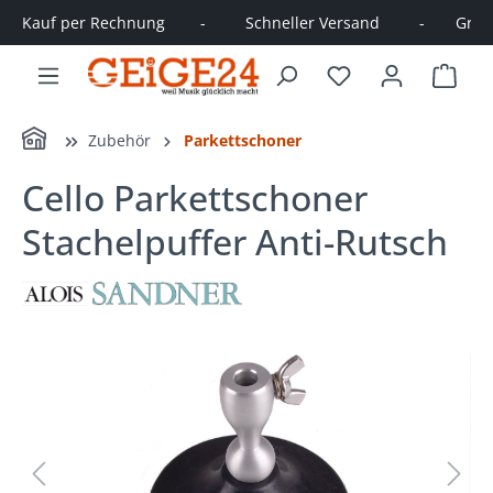
Kauf per Rechnung        -         Schneller Versand         -       Große
alt springen
Ware
Home
Zubehör
Parkettschoner
Cello Parkettschoner
Stachelpuffer Anti-Rutsch
Bildergalerie überspringen