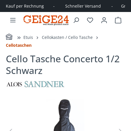
Kauf per Rechnung        -         Schneller Versand         -       Große
alt springen
Ware
Home
Etuis
Cellokasten / Cello Tasche
Cellotaschen
Cello Tasche Concerto 1/2
Schwarz
Bildergalerie überspringen