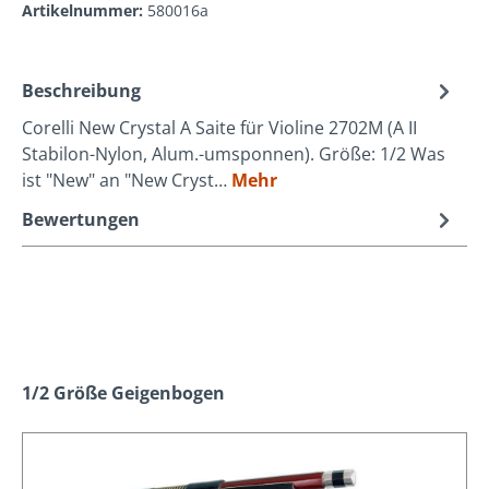
Artikelnummer:
580016a
Beschreibung
Corelli New Crystal A Saite für Violine 2702M (A II
Stabilon-Nylon, Alum.-umsponnen). Größe: 1/2 Was
ist "New" an "New Cryst…
Mehr
Bewertungen
Produktgalerie überspringen
1/2 Größe Geigenbogen