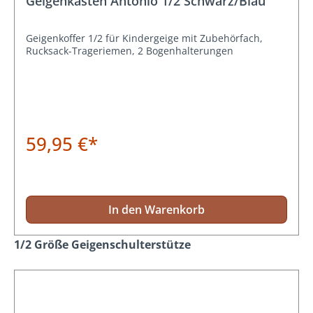
Geigenkasten Antonio 1/2 Schwarz/Blau
Geigenkoffer 1/2 für Kindergeige mit Zubehörfach,
Rucksack-Trageriemen, 2 Bogenhalterungen
59,95 €*
In den Warenkorb
Produktgalerie überspringen
1/2 Größe Geigenschulterstütze