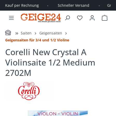
Kauf per Rechnung        -         Schneller Versand         -       Große
alt springen
Ware
Home
Saiten
Geigensaiten
Geigensaiten für 3/4 und 1/2 Violine
Corelli New Crystal A
Violinsaite 1/2 Medium
2702M
Bildergalerie überspringen