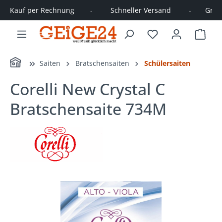
Kauf per Rechnung        -         Schneller Versand         -       Große
alt springen
Ware
Home
Saiten
Bratschensaiten
Schülersaiten
Corelli New Crystal C
Bratschensaite 734M
Bildergalerie überspringen