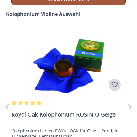
Produktgalerie überspringen
Kolophonium Violine Auswahl
Durchschnittliche Bewertung von 4.9 von 5 Sternen
Royal Oak Kolophonium ROSINIO Geige
Kolophonium Larsen ROYAL OAK für Geige. Rund, in
Tucheinlage. Bernsteinfarben.