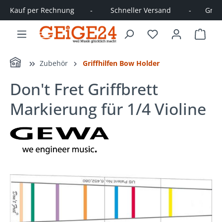
Kauf per Rechnung        -         Schneller Versand         -       Große
alt springen
Ware
Home
Zubehör
Griffhilfen Bow Holder
Don't Fret Griffbrett
Markierung für 1/4 Violine
Bildergalerie überspringen