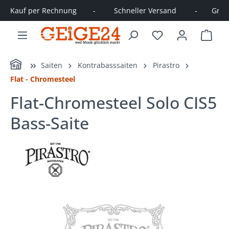
Kauf per Rechnung        -         Schneller Versand         -       Große
alt springen
Ware
Home
Saiten
Kontrabasssaiten
Pirastro
Flat - Chromesteel
Flat-Chromesteel Solo CIS5
Bass-Saite
Bildergalerie überspringen