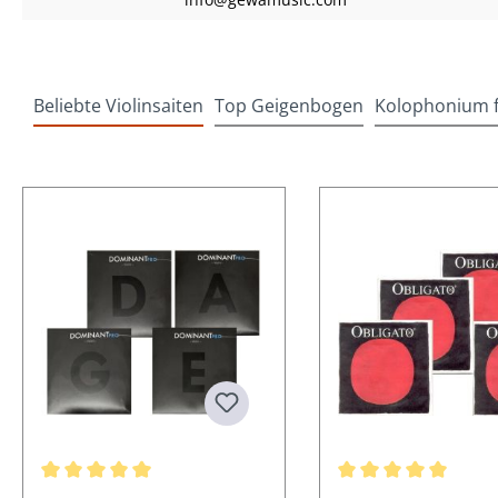
Beliebte Violinsaiten
Top Geigenbogen
Kolophonium fü
Produktgalerie überspringen
Durchschnittliche Bewertung von 5 von 5 Sternen
Durchschnittliche Be