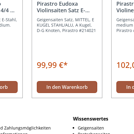
o
Pirastro Eudoxa
Pirast
 4/4 E
Violinsaiten Satz E-
Violine
Kugel Stahl/Alu
Kugel
 E-Stahl,
Geigensaiten Satz, MITTEL, E
Geigensa
dium.
KUGEL STAHL/ALU, A Kugel,
medium 
D-G Knoten, Pirastro #214021
Pirastro
99,99 €*
102,
korb
In den Warenkorb
In 
Wissenswertes
d Zahlungsmöglichkeiten
Geigensaiten