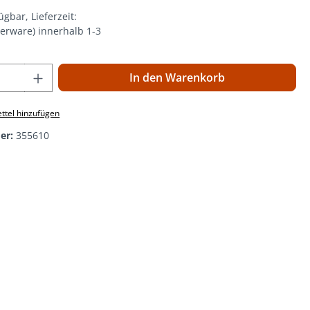
ügbar, Lieferzeit:
gerware) innerhalb 1-3
 Anzahl: Gib den gewünschten Wert ein o
In den Warenkorb
ttel hinzufügen
er:
355610