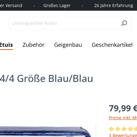
r Versand         -       Großes Lager         -         26 Jahre Erfahrung   
Etuis
Zubehör
Geigenbau
Geschenkartikel
4/4 Größe Blau/Blau
79,99 
Preise inkl. 
Durchschnittl
3 Bewertung