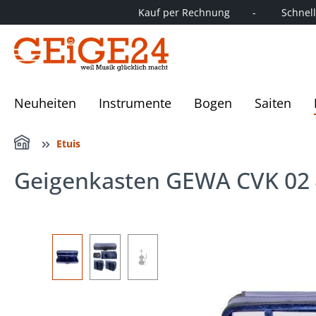
Kauf per Rechnung        -         Schnelle
springen
Zur Hauptnavigation springen
Neuheiten
Instrumente
Bogen
Saiten
Home
Etuis
Geigenkasten GEWA CVK 02 
Bildergalerie überspringen