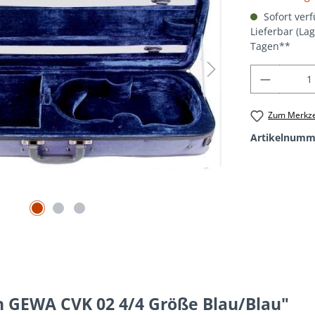
Sofort verf
Lieferbar (La
Tagen**
Produkt
Zum Merkze
Artikelnumm
 GEWA CVK 02 4/4 Größe Blau/Blau"