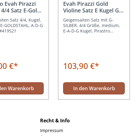
ro Evah Pirazzi
Evah Pirazzi Gold
 4/4 Satz E-Gold
Violine Satz E Kugel G
Silber
iten Satz 4/4, Kugel,
Geigensaiten Satz mit G-
E-GOLDSTAHL, A-D-G
SILBER, 4/4 Größe, medium,
 #419521
E-A-D-G Kugel, Pirastro
#415091
00 €*
103,90 €*
den Warenkorb
In den Warenkorb
Recht & Info
Impressum