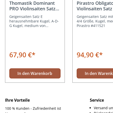
Thomastik Dominant
Pirastro Obligat
PRO Violinsaiten Satz
Violinsaiten Satz
4/4 Größe
Stahl Kugel
Geigensaiten Satz E
Geigensaiten Satz mit
herausnehmbare Kugel, A-D-
4/4 Größe, Kugel, me
G Kugel, medium von
Pirastro #411521
Thomastik DP100
67,90 €*
94,90 €*
In den Warenkorb
In den Waren
Ihre Vorteile
Service
Versand un
100 % Kunden - Zufriedenheit ist