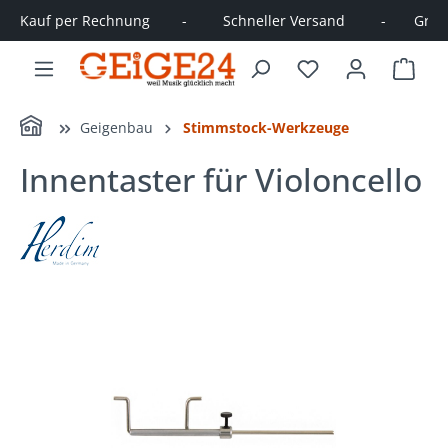
Kauf per Rechnung        -         Schneller Versand         -       Große
alt springen
Ware
Home
Geigenbau
Stimmstock-Werkzeuge
Innentaster für Violoncello
Bildergalerie überspringen