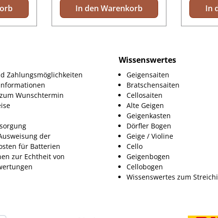
korb
In den Warenkorb
In 
Wissenswertes
d Zahlungsmöglichkeiten
Geigensaiten
informationen
Bratschensaiten
g zum Wunschtermin
Cellosaiten
ise
Alte Geigen
Geigenkasten
tsorgung
Dörfler Bogen
Ausweisung der
Geige / Violine
osten für Batterien
Cello
nen zur Echtheit von
Geigenbogen
ertungen
Cellobogen
Wissenswertes zum Streich