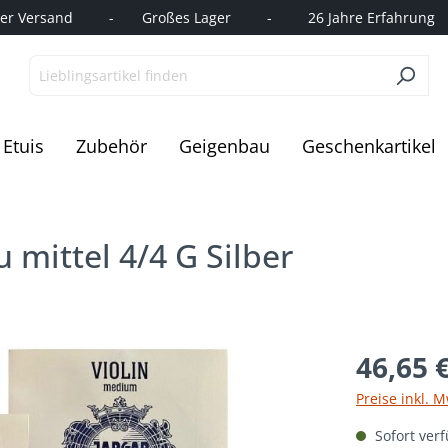
r Versand         -       Großes Lager         -         26 Jahre Erfahrung   
Etuis
Zubehör
Geigenbau
Geschenkartikel
 mittel 4/4 G Silber
46,65 
Preise inkl. 
Sofort verf