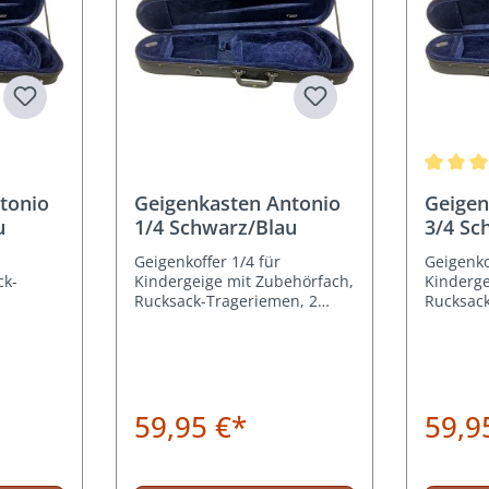
wertung von 5 von 5 Sternen
Durchsch
tonio
Geigenkasten Antonio
Geigen
u
1/4 Schwarz/Blau
3/4 Sc
Geigenkoffer 1/4 für
Geigenko
ck-
Kindergeige mit Zubehörfach,
Kinderge
Rucksack-Trageriemen, 2
Rucksack
nnen in
Bogenhalterungen
Bogenha
59,95 €*
59,9