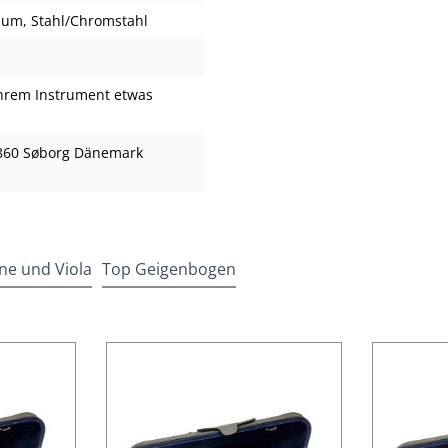
nium
, Stahl/Chromstahl
hrem Instrument etwas
860 Søborg Dänemark
ne und Viola
Top Geigenbogen