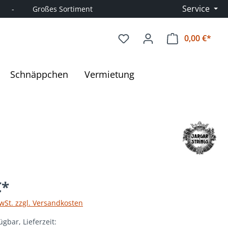
Service
      -         Großes Sortiment
0,00 €*
Ware
Schnäppchen
Vermietung
€*
MwSt. zzgl. Versandkosten
ügbar, Lieferzeit: