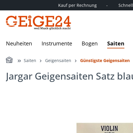
Kauf per Rechnung        -         Schnelle
springen
Zur Hauptnavigation springen
Neuheiten
Instrumente
Bogen
Saiten
Home
Saiten
Geigensaiten
Günstigste Geigensaiten
Jargar Geigensaiten Satz blau
Bildergalerie überspringen