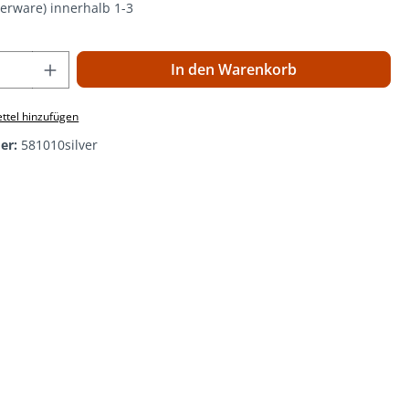
gerware) innerhalb 1-3
 Anzahl: Gib den gewünschten Wert ein o
In den Warenkorb
ttel hinzufügen
er:
581010silver