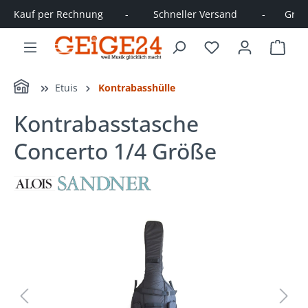
Kauf per Rechnung        -         Schneller Versand         -       Große
alt springen
Ware
Home
Etuis
Kontrabasshülle
Kontrabasstasche
Concerto 1/4 Größe
Bildergalerie überspringen