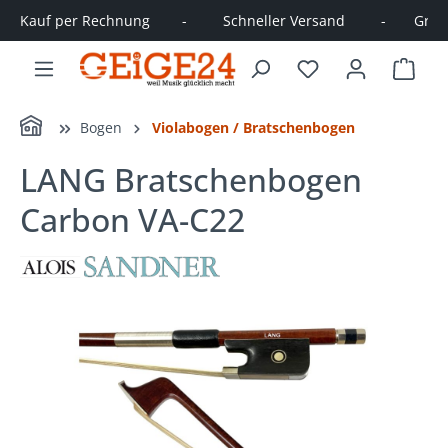
Kauf per Rechnung        -         Schneller Versand         -       Große
alt springen
Ware
Home
Bogen
Violabogen / Bratschenbogen
LANG Bratschenbogen
Carbon VA-C22
Bildergalerie überspringen