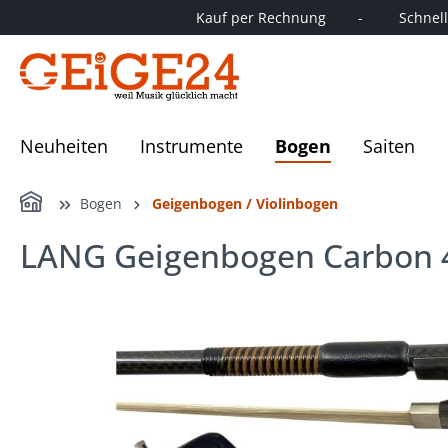
Kauf per Rechnung        -         Schnelle
springen
Zur Hauptnavigation springen
Neuheiten
Instrumente
Bogen
Saiten
Home
Bogen
Geigenbogen / Violinbogen
LANG Geigenbogen Carbon 
Bildergalerie überspringen