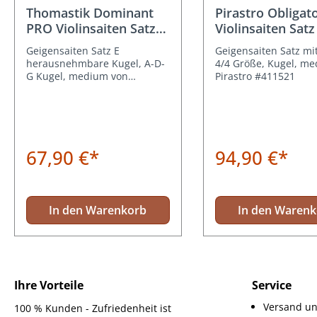
Durchschnittliche Bewertung von 5 von 5 Sternen
Durchschnittliche Be
Thomastik Dominant
Pirastro Obligat
PRO Violinsaiten Satz
Violinsaiten Satz
4/4 Größe
Stahl Kugel
Geigensaiten Satz E
Geigensaiten Satz mit
herausnehmbare Kugel, A-D-
4/4 Größe, Kugel, me
G Kugel, medium von
Pirastro #411521
Thomastik DP100
67,90 €*
94,90 €*
In den Warenkorb
In den Waren
Ihre Vorteile
Service
Versand un
100 % Kunden - Zufriedenheit ist