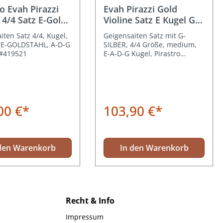
Durchschnittliche Bewertung von 5
ro Evah Pirazzi
Evah Pirazzi Gold
 4/4 Satz E-Gold
Violine Satz E Kugel G
Silber
iten Satz 4/4, Kugel,
Geigensaiten Satz mit G-
E-GOLDSTAHL, A-D-G
SILBER, 4/4 Größe, medium,
 #419521
E-A-D-G Kugel, Pirastro
#415091
00 €*
103,90 €*
den Warenkorb
In den Warenkorb
Recht & Info
Impressum