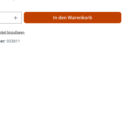
 Anzahl: Gib den gewünschten Wert ein o
In den Warenkorb
ttel hinzufügen
er:
933811