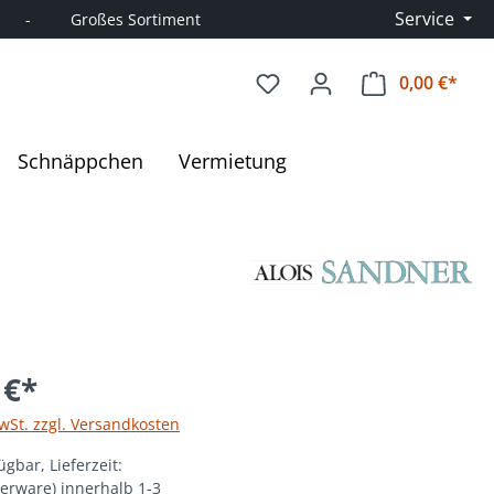
Service
      -         Großes Sortiment
0,00 €*
Ware
Schnäppchen
Vermietung
 €*
MwSt. zzgl. Versandkosten
ügbar, Lieferzeit:
gerware) innerhalb 1-3