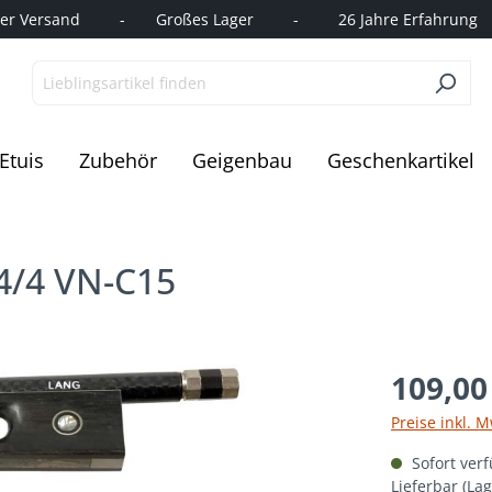
r Versand         -       Großes Lager         -         26 Jahre Erfahrung   
Etuis
Zubehör
Geigenbau
Geschenkartikel
4/4 VN-C15
109,00
Preise inkl. 
Sofort verf
Lieferbar (La