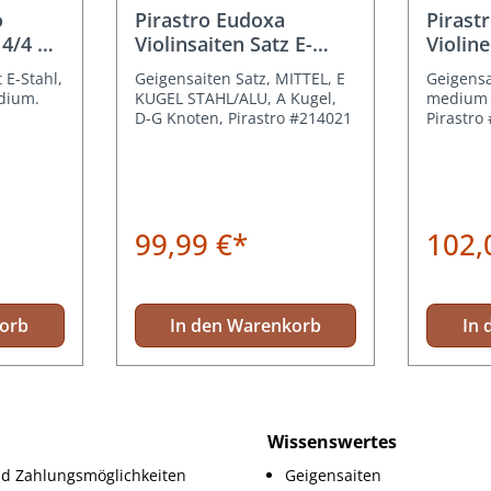
wertung von 5 von 5 Sternen
o
Pirastro Eudoxa
Pirast
 4/4 E
Violinsaiten Satz E-
Violine
Kugel Stahl/Alu
Kugel
 E-Stahl,
Geigensaiten Satz, MITTEL, E
Geigensa
dium.
KUGEL STAHL/ALU, A Kugel,
medium 
D-G Knoten, Pirastro #214021
Pirastro
99,99 €*
102,
korb
In den Warenkorb
In 
Wissenswertes
d Zahlungsmöglichkeiten
Geigensaiten