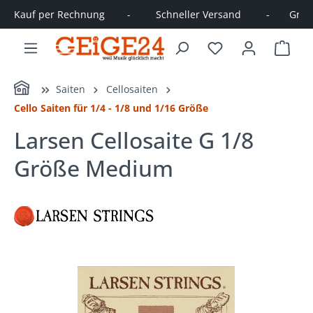
Kauf per Rechnung        -         Schneller Versand         -       Große
alt springen
Ware
Home
Saiten
Cellosaiten
Cello Saiten für 1/4 - 1/8 und 1/16 Größe
Larsen Cellosaite G 1/8
Größe Medium
Bildergalerie überspringen