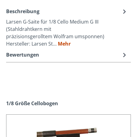
Beschreibung
Larsen G-Saite für 1/8 Cello Medium G III
(Stahldrahtkern mit
präzisionsgerolltem Wolfram umsponnen)
Hersteller: Larsen St…
Mehr
Bewertungen
Produktgalerie überspringen
1/8 Größe Cellobogen