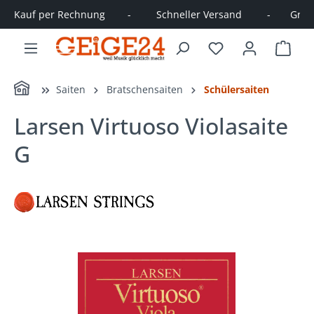
Kauf per Rechnung        -         Schneller Versand         -       Große
alt springen
Ware
Home
Saiten
Bratschensaiten
Schülersaiten
Larsen Virtuoso Violasaite
G
Bildergalerie überspringen