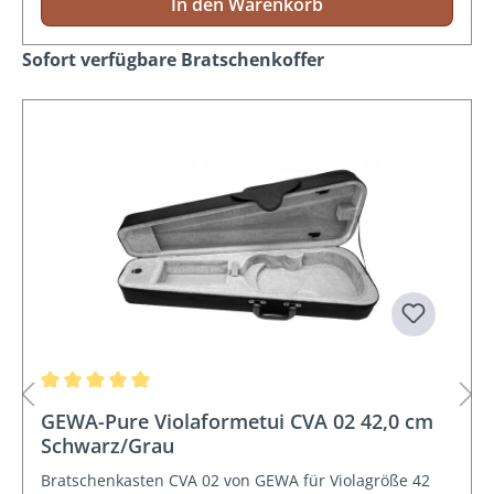
In den Warenkorb
Produktgalerie überspringen
Sofort verfügbare Bratschenkoffer
Durchschnittliche Bewertung von 5 von 5 Sternen
GEWA-Pure Violaformetui CVA 02 42,0 cm
Schwarz/Grau
Bratschenkasten CVA 02 von GEWA für Violagröße 42