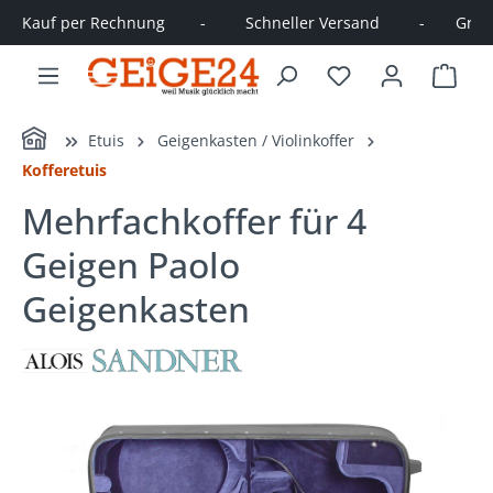
Kauf per Rechnung        -         Schneller Versand         -       Große
alt springen
Ware
Home
Etuis
Geigenkasten / Violinkoffer
Kofferetuis
Mehrfachkoffer für 4
Geigen Paolo
Geigenkasten
Bildergalerie überspringen