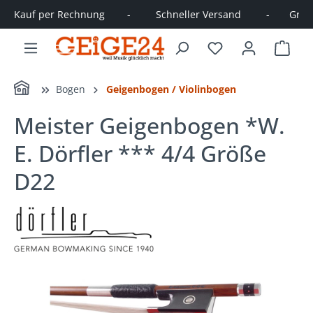
Kauf per Rechnung        -         Schneller Versand         -       Große
alt springen
Ware
Home
Bogen
Geigenbogen / Violinbogen
Meister Geigenbogen *W.
E. Dörfler *** 4/4 Größe
D22
Bildergalerie überspringen