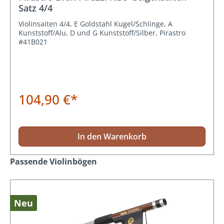
Satz 4/4
Violinsaiten 4/4, E Goldstahl Kugel/Schlinge, A
Kunststoff/Alu, D und G Kunststoff/Silber, Pirastro
#41B021
104,90 €*
In den Warenkorb
Produktgalerie überspringen
Passende Violinbögen
Neu