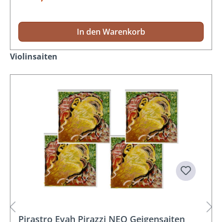
In den Warenkorb
Produktgalerie überspringen
Violinsaiten
Pirastro Evah Pirazzi NEO Geigensaiten