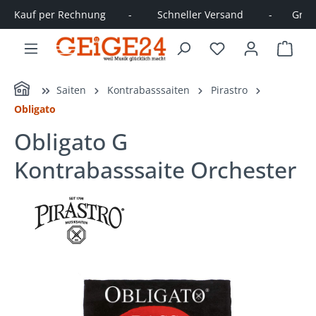
Kauf per Rechnung        -         Schneller Versand         -       Große
alt springen
Ware
Home
Saiten
Kontrabasssaiten
Pirastro
Obligato
Obligato G
Kontrabasssaite Orchester
Bildergalerie überspringen