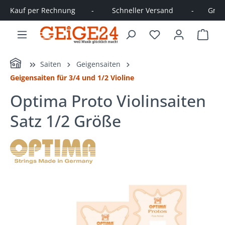
Kauf per Rechnung        -         Schneller Versand         -       Große
alt springen
Ware
Home
Saiten
Geigensaiten
Geigensaiten für 3/4 und 1/2 Violine
Optima Proto Violinsaiten
Satz 1/2 Größe
Bildergalerie überspringen