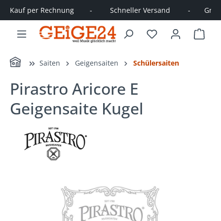
Kauf per Rechnung        -         Schneller Versand         -       Große
alt springen
Ware
Home
Saiten
Geigensaiten
Schülersaiten
Pirastro Aricore E
Geigensaite Kugel
Bildergalerie überspringen