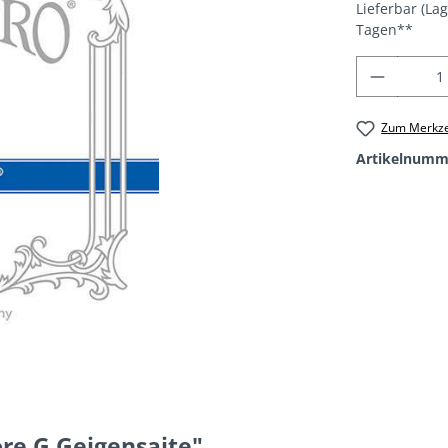
Lieferbar (La
Tagen**
Produkt
Zum Merkze
Artikelnumm
ore G Geigensaite"