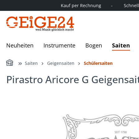
Kauf per Rechnung        -         Schnelle
springen
Zur Hauptnavigation springen
Neuheiten
Instrumente
Bogen
Saiten
Home
Saiten
Geigensaiten
Schülersaiten
Pirastro Aricore G Geigensai
Bildergalerie überspringen