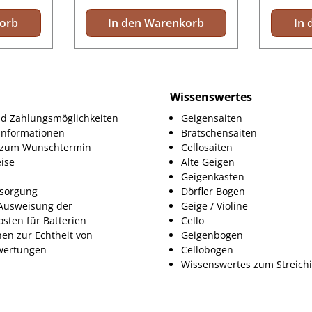
korb
In den Warenkorb
In 
Wissenswertes
d Zahlungsmöglichkeiten
Geigensaiten
informationen
Bratschensaiten
g zum Wunschtermin
Cellosaiten
ise
Alte Geigen
Geigenkasten
tsorgung
Dörfler Bogen
Ausweisung der
Geige / Violine
osten für Batterien
Cello
nen zur Echtheit von
Geigenbogen
ertungen
Cellobogen
Wissenswertes zum Streich