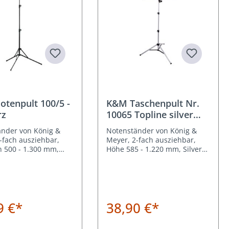
n
tenpult 100/5 -
K&M Taschenpult Nr.
rz
10065 Topline silver
shadow
änder von König &
Notenständer von König &
-fach ausziehbar,
Meyer, 2-fach ausziehbar,
 500 - 1.300 mm,
Höhe 585 - 1.220 mm, Silver
 Gewicht 1,42 kg
Shadow, Gewicht 1,55 kg
9 €*
38,90 €*