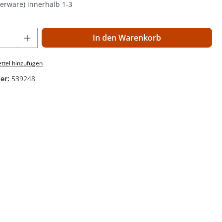
gerware) innerhalb 1-3
 Anzahl: Gib den gewünschten Wert ein o
In den Warenkorb
ttel hinzufügen
er:
539248