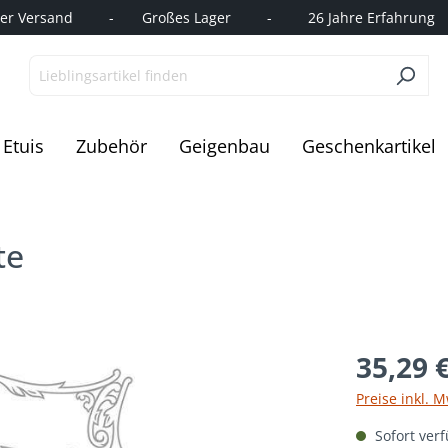
r Versand         -       Großes Lager         -         26 Jahre Erfahrung   
Etuis
Zubehör
Geigenbau
Geschenkartikel
te
35,29 
Preise inkl. 
Sofort verf