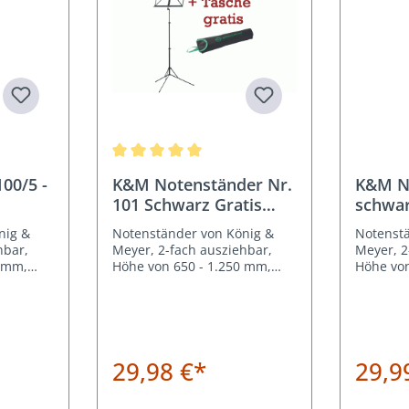
Durchschnittliche Bewertung von 5 von 5 Sterne
00/5 -
K&M Notenständer Nr.
K&M No
101 Schwarz Gratis
schwa
Tasche
nig &
Notenständer von König &
Notenst
hbar,
Meyer, 2-fach ausziehbar,
Meyer, 2
0 mm,
Höhe von 650 - 1.250 mm,
Höhe von
 1,42 kg
schwarz. Gewicht 1,42 kg
schwarz.
29,98 €*
29,9