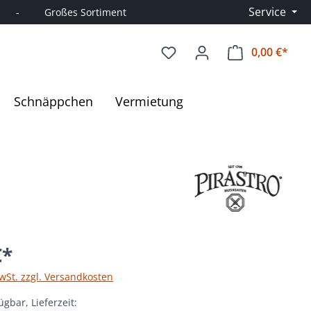
Service
      -         Großes Sortiment
0,00 €*
Ware
Schnäppchen
Vermietung
€*
MwSt. zzgl. Versandkosten
ügbar, Lieferzeit: