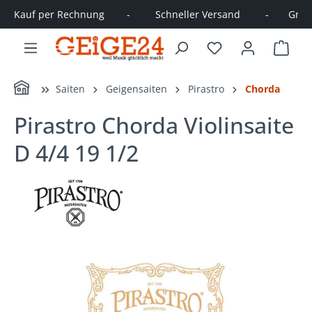
Kauf per Rechnung        -         Schneller Versand         -       Große
alt springen
Ware
Home
Saiten
Geigensaiten
Pirastro
Chorda
Pirastro Chorda Violinsaite
D 4/4 19 1/2
Bildergalerie überspringen