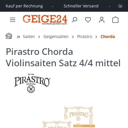
Kauf per Rechnung        -         Schneller Versand         -       Große
alt springen
Ware
Home
Saiten
Geigensaiten
Pirastro
Chorda
Pirastro Chorda
Violinsaiten Satz 4/4 mittel
Bildergalerie überspringen