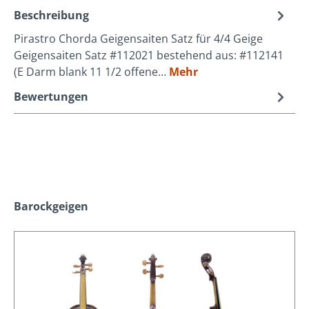
Beschreibung
Pirastro Chorda Geigensaiten Satz für 4/4 Geige
Geigensaiten Satz #112021 bestehend aus: #112141
(E Darm blank 11 1/2 offene…
Mehr
Bewertungen
Produktgalerie überspringen
Barockgeigen