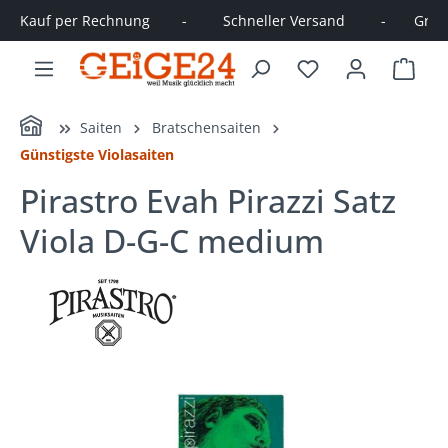
Kauf per Rechnung        -         Schneller Versand         -       Große
alt springen
Ware
Home
Saiten
Bratschensaiten
Günstigste Violasaiten
Pirastro Evah Pirazzi Satz
Viola D-G-C medium
Bildergalerie überspringen