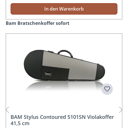
In den Warenkorb
Produktgalerie überspringen
Bam Bratschenkoffer sofort
BAM Stylus Contoured 5101SN Violakoffer
41,5 cm