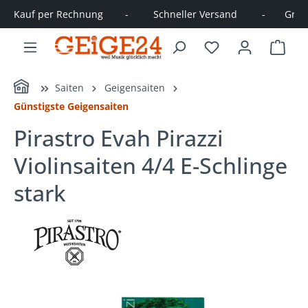
Kauf per Rechnung        -         Schneller Versand         -       Große
alt springen
Ware
Home
Saiten
Geigensaiten
Günstigste Geigensaiten
Pirastro Evah Pirazzi
Violinsaiten 4/4 E-Schlinge
stark
Bildergalerie überspringen