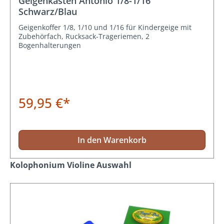
Geigenkasten Antonio 1/8-1/16
Schwarz/Blau
Geigenkoffer 1/8, 1/10 und 1/16 für Kindergeige mit
Zubehörfach, Rucksack-Trageriemen, 2
Bogenhalterungen
59,95 €*
In den Warenkorb
Produktgalerie überspringen
Kolophonium Violine Auswahl