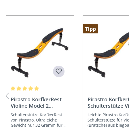
Produktgalerie überspringen
Tipp
Durchschnittliche Bewertung von 5 von 5 Sternen
Pirastro KorfkerRest
Pirastro Korfker
Violine Model 2
Schulterstütze V
Schulterstütze 4/4
Schulterstütze KorfkerRest
Leichte Pirastro Korf
von Pirastro. Ultraleicht:
Schulterstütze für Vio
Gewicht nur 32 Gramm für
(Bratsche) aus biegb