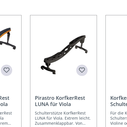
Rest
Pirastro KorfkerRest
Korfke
iola
LUNA für Viola
Schult
Gummi
kerRest
Schulterstütze KorfkerRest
Für die 
Kombin
la
LUNA für Viola. Extrem leicht.
Schulter
arem
Zusammenklappbar. Von
Violine 