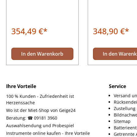
freie Klangentfaltung.
Tonholz. Individuell
Ausführung für Geige in 4/4
anpassbar (40g) für
Größe.
optimalen Klang. Jetz
354,49 €*
348,90 €*
In den Warenkorb
In den Waren
Ihre Vorteile
Service
Versand un
100 % Kunden - Zufriedenheit ist
Rücksende
Herzenssache
Zustellun
Wo ist der Miet-Shop von Geige24
Bildnachwe
Beratung: ☎ 09181 3960
Sitemap
Auswahlsendung und Probespiel
Batterieen
Instrumente online kaufen - Ihre Vorteile
Getrennte 