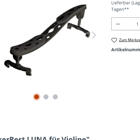
Lieferbar (La
Tagen**
Produkt
Zum Merkze
Artikelnumm
kerRest LUNA für Violine"