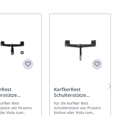
rRest
KorfkerRest
erstütze
Schulterstütze
fuss
Gummifuß lang einzeln
Korfker Rest
Für die Korfker Rest
ation kurz
stütze von Pirastro
Schulterstütze von Pirastro
oder Viola zum
Violine oder Viola zum