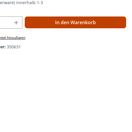
gerware) innerhalb 1-3
 Anzahl: Gib den gewünschten Wert ein o
In den Warenkorb
ttel hinzufügen
er:
350631