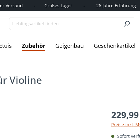
r Versand         -       Großes Lager         -         26 Jahre Erfahrung   
Etuis
Zubehör
Geigenbau
Geschenkartikel
r Violine
229,99
Preise inkl. 
Sofort verf