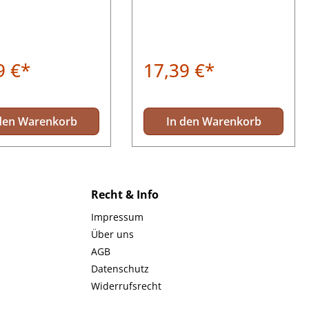
rn und Anpassen der
Erweitern der Stützhöhe.
he
Gewindelänge 3 cm
9 €*
17,39 €*
den Warenkorb
In den Warenkorb
Recht & Info
Impressum
Über uns
AGB
Datenschutz
Widerrufsrecht