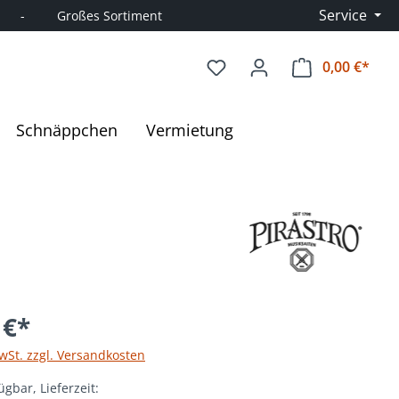
Service
      -         Großes Sortiment
0,00 €*
Ware
Schnäppchen
Vermietung
 €*
MwSt. zzgl. Versandkosten
ügbar, Lieferzeit: