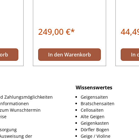
Pirastro #700060
Erweite
Stützhö
t kaufen!
249,00 €*
44,4
korb
In den Warenkorb
In 
Wissenswertes
d Zahlungsmöglichkeiten
Geigensaiten
informationen
Bratschensaiten
g zum Wunschtermin
Cellosaiten
ise
Alte Geigen
Geigenkasten
tsorgung
Dörfler Bogen
Ausweisung der
Geige / Violine