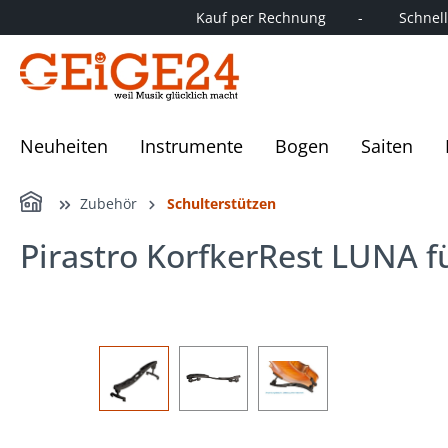
Kauf per Rechnung        -         Schnelle
springen
Zur Hauptnavigation springen
Neuheiten
Instrumente
Bogen
Saiten
Home
Zubehör
Schulterstützen
Pirastro KorfkerRest LUNA fü
Bildergalerie überspringen