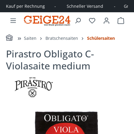
Kauf per Rechnung        -         Schneller Versand         -       Große
alt springen
Ware
Home
Saiten
Bratschensaiten
Schülersaiten
Pirastro Obligato C-
Violasaite medium
Bildergalerie überspringen