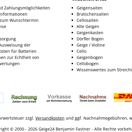
d Zahlungsmöglichkeiten
Geigensaiten
informationen
Bratschensaiten
g zum Wunschtermin
Cellosaiten
ise
Alte Geigen
Geigenkasten
tsorgung
Dörfler Bogen
Ausweisung der
Geige / Violine
osten für Batterien
Cello
nen zur Echtheit von
Geigenbogen
ertungen
Cellobogen
Wissenswertes zum Streich
ehrwertsteuer zzgl.
Versandkosten
und ggf. Nachnahmegebühren, w
ight © 2000 - 2026 Geige24 Benjamin Fastner - Alle Rechte vorbeh