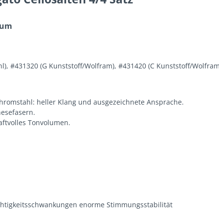
dium
l), #431320 (G Kunststoff/Wolfram), #431420 (C Kunststoff/Wolfram
Chromstahl: heller Klang und ausgezeichnete Ansprache.
esefasern.
kraftvolles Tonvolumen.
chtigkeitsschwankungen enorme Stimmungsstabilität
.