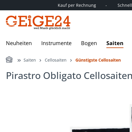
Kauf per Rechnung        -         Schnelle
springen
Zur Hauptnavigation springen
Neuheiten
Instrumente
Bogen
Saiten
Home
Saiten
Cellosaiten
Günstigste Cellosaiten
Pirastro Obligato Cellosaiten
Bildergalerie überspringen