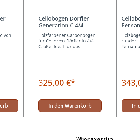
er
Cellobogen Dörfler
Cellob
Generation C 4/4
Ferna
Größe Holzoptik
D15
o von
Holzfarbener Carbonbogen
Holzboge
für Cello von Dörfler in 4/4
runder
Größe. Ideal für das
Fernamb
Hobbyorchester.
Neusilbe
Preis-Le
325,00 €*
343,
korb
In den Warenkorb
In 
Wissenswertes