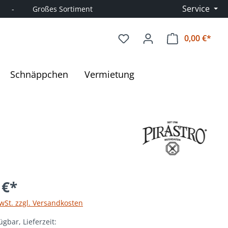
Service
      -         Großes Sortiment
0,00 €*
Ware
Schnäppchen
Vermietung
 €*
MwSt. zzgl. Versandkosten
ügbar, Lieferzeit: