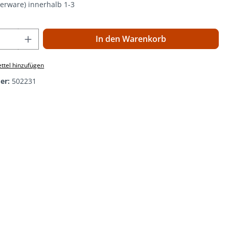
gerware) innerhalb 1-3
 Anzahl: Gib den gewünschten Wert ein o
In den Warenkorb
ttel hinzufügen
er:
502231