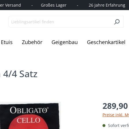
r Versand         -       Großes Lager         -         26 Jahre Erfahrung   
Etuis
Zubehör
Geigenbau
Geschenkartikel
 4/4 Satz
289,90
Preise inkl. 
Sofort verf