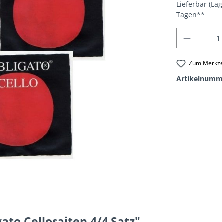
Lieferbar (La
Tagen**
Produkt
Zum Merkze
Artikelnumm
ato Cellosaiten 4/4 Satz"