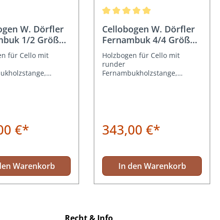
Durchschnittliche Bewertung von 5
ogen W. Dörfler
Cellobogen W. Dörfler
mbuk 1/2 Größe
Fernambuk 4/4 Größe
D15
n für Cello mit
Holzbogen für Cello mit
runder
ukholzstange,
Fernambukholzstange,
r, 1/2 Größe. Top
Neusilber, 4/4 Größe. Top
istung.
Preis-Leistung.
00 €*
343,00 €*
den Warenkorb
In den Warenkorb
Recht & Info