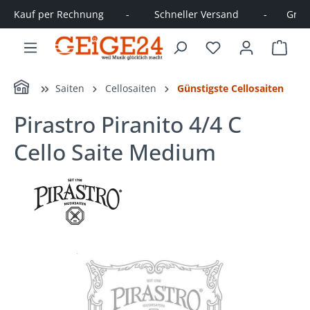
Kauf per Rechnung        -         Schneller Versand         -       Große
alt springen
Ware
Home
Saiten
Cellosaiten
Günstigste Cellosaiten
Pirastro Piranito 4/4 C
Cello Saite Medium
Bildergalerie überspringen