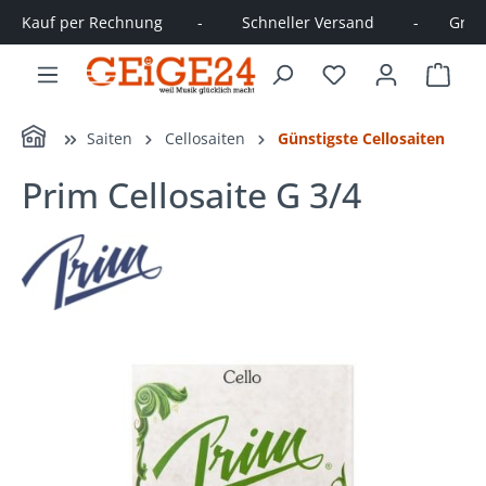
Kauf per Rechnung        -         Schneller Versand         -       Große
alt springen
Ware
Home
Saiten
Cellosaiten
Günstigste Cellosaiten
Prim Cellosaite G 3/4
Bildergalerie überspringen