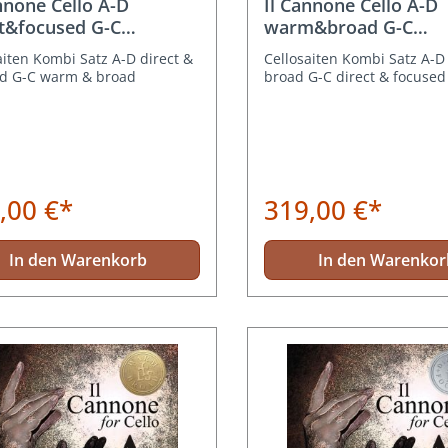
nnone Cello A-D
Il Cannone Cello A-D
ct&focused G-C
warm&broad G-C
m&broad
direct&focused
aiten Kombi Satz A-D direct &
Cellosaiten Kombi Satz A-
ed G-C warm & broad
broad G-C direct & focused
,00 €*
319,00 €*
In den Warenkorb
In den Warenkor