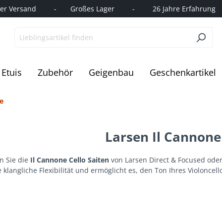
r Versand         -       Großes Lager         -         26 Jahre Erfahrung   
Etuis
Zubehör
Geigenbau
Geschenkartikel
e
Larsen Il Cannone 
n Sie die
Il Cannone Cello Saiten
von Larsen Direct & Focused oder
klangliche Flexibilität und ermöglicht es, den Ton Ihres Violoncel