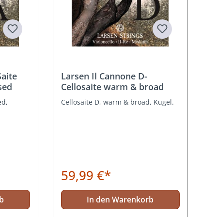
g von 5 von 5 Sternen
Saite
Larsen Il Cannone D-
sed
Cellosaite warm & broad
ed,
Cellosaite D, warm & broad, Kugel.
59,99 €*
b
In den Warenkorb