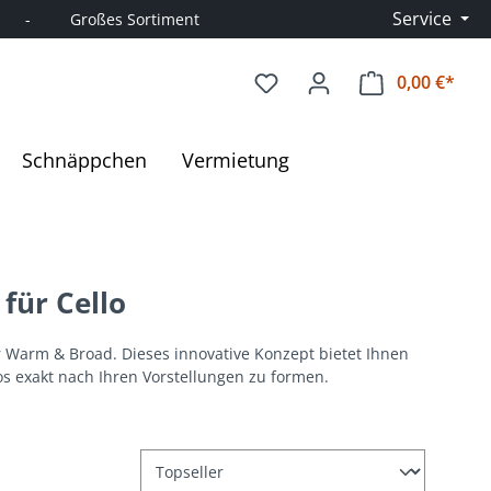
Service
      -         Großes Sortiment
0,00 €*
Ware
Schnäppchen
Vermietung
für Cello
 Warm & Broad. Dieses innovative Konzept bietet Ihnen
los exakt nach Ihren Vorstellungen zu formen.