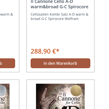
Il Cannone Cello A-D
warm&broad G-C Spirocore
D warm &
Cellosaiten Kombi Satz A-D warm &
broad G-C Spirocore Wolfram
288,90 €*
b
In den Warenkorb