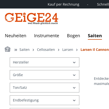
Kauf per Rechnung        -         Schnelle
springen
Zur Hauptnavigation springen
Neuheiten
Instrumente
Bogen
Saiten
Home
Saiten
Cellosaiten
Larsen
Larsen Il Cannon
Hersteller
Größe
Entdecke
maximale 
Ton/Satz
Endbefestigung