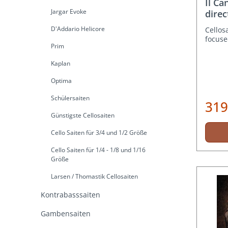
Il Ca
Jargar Evoke
dire
war
D'Addario Helicore
Cellos
focus
Prim
Kaplan
Optima
Schülersaiten
319
Günstigste Cellosaiten
Cello Saiten für 3/4 und 1/2 Größe
Cello Saiten für 1/4 - 1/8 und 1/16
Größe
Larsen / Thomastik Cellosaiten
Kontrabasssaiten
Gambensaiten