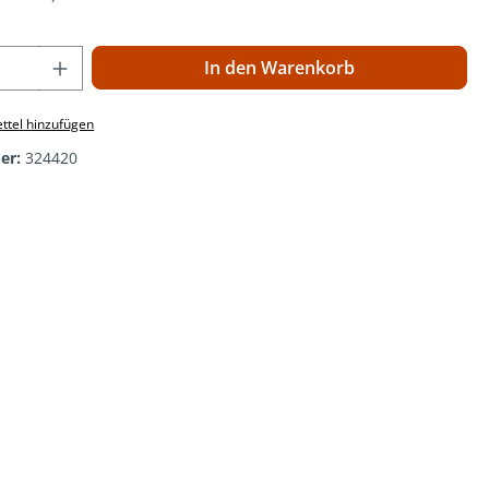
 Anzahl: Gib den gewünschten Wert ein o
In den Warenkorb
ttel hinzufügen
er:
324420