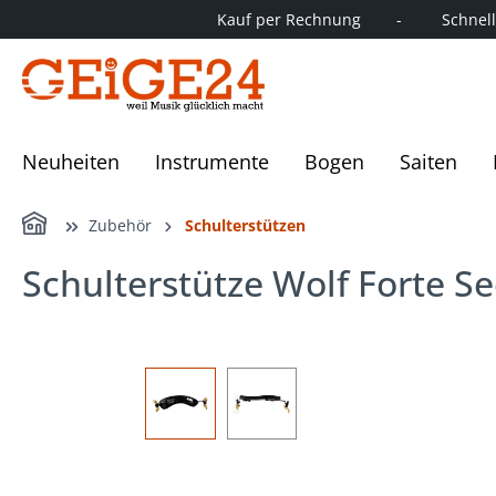
Kauf per Rechnung        -         Schnelle
springen
Zur Hauptnavigation springen
Neuheiten
Instrumente
Bogen
Saiten
Home
Zubehör
Schulterstützen
Schulterstütze Wolf Forte S
Bildergalerie überspringen