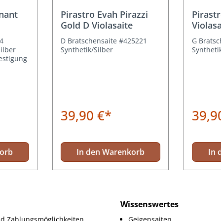
Durchschnittliche Bewertung von 5 von 5 Sterne
nant
Pirastro Evah Pirazzi
Pirast
Gold D Violasaite
Violas
4
D Bratschensaite #425221
G Bratsc
ilber
Synthetik/Silber
Syntheti
estigung
39,90 €*
39,9
korb
In den Warenkorb
In 
Wissenswertes
d Zahlungsmöglichkeiten
Geigensaiten