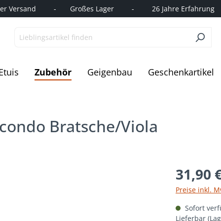
r Versand         -       Großes Lager         -         26 Jahre Erfahrung   
Etuis
Zubehör
Geigenbau
Geschenkartikel
econdo Bratsche/Viola
31,90 
Preise inkl. 
Sofort verf
Lieferbar (La