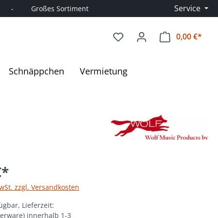
Service
      -         Großes Sortiment
0,00 €*
Ware
Schnäppchen
Vermietung
€*
MwSt. zzgl. Versandkosten
ügbar, Lieferzeit:
gerware) innerhalb 1-3