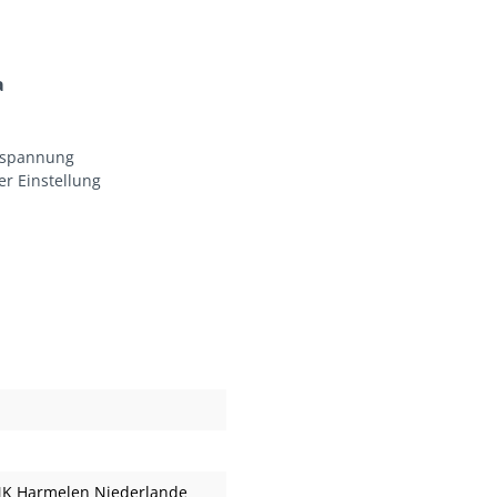
a
tzspannung
er Einstellung
1MK Harmelen Niederlande