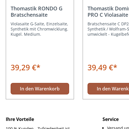
Thomastik RONDO G
Thomastik Domi
Bratschensaite
PRO C Violasaite
Violasaite G-Saite, Einzelsaite,
Bratschensaite C DP2
Synthetik mit Chromwicklung.
Synthetik / Wolfram-S
Kugel. Medium.
umwickelt - Kugelbef
39,29 €*
39,49 €*
In den Warenkorb
In den Waren
Ihre Vorteile
Service
Versand un
100 % Kunden - Zufriedenheit ist