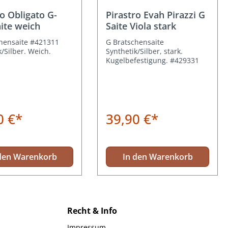
n
ro Obligato G-
Pirastro Evah Pirazzi G
aite weich
Saite Viola stark
hensaite #421311
G Bratschensaite
k/Silber. Weich.
Synthetik/Silber, stark.
Kugelbefestigung. #429331
0 €*
39,90 €*
den Warenkorb
In den Warenkorb
Recht & Info
Impressum