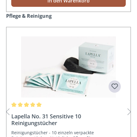
In den Warenkorb
Produktgalerie überspringen
Pflege & Reinigung
Durchschnittliche Bewertung von 5 von 5 Sternen
Lapella No. 31 Sensitive 10
Reinigungstücher
Reinigungstücher - 10 einzeln verpackte