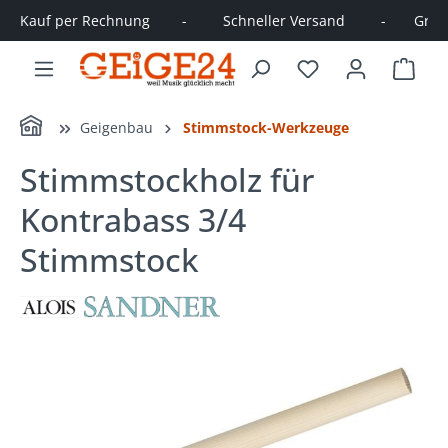
Kauf per Rechnung        -         Schneller Versand         -       Große
alt springen
Ware
Home
Geigenbau
Stimmstock-Werkzeuge
Stimmstockholz für
Kontrabass 3/4
Stimmstock
Bildergalerie überspringen