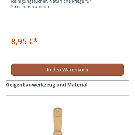
Reinigungstücher. Natürliche Pflege für
Streichinstrumente
8,95 €*
In den Warenkorb
Produktgalerie überspringen
Geigenbauwerkzeug und Material