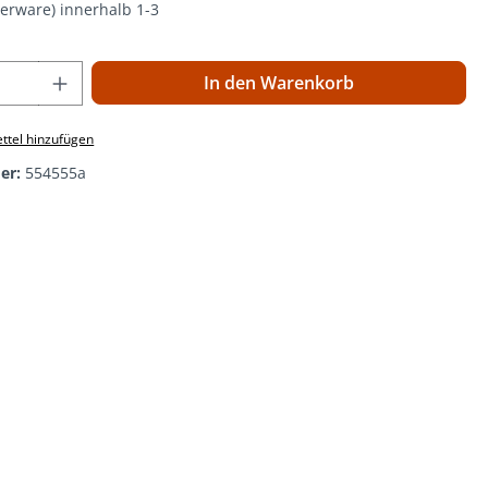
gerware) innerhalb 1-3
 Anzahl: Gib den gewünschten Wert ein o
In den Warenkorb
ttel hinzufügen
er:
554555a