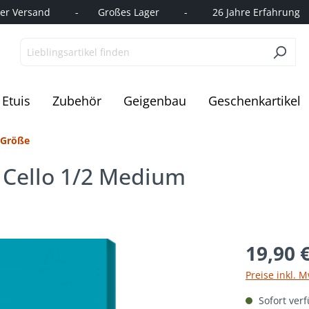
r Versand         -       Großes Lager         -         26 Jahre Erfahrung   
Etuis
Zubehör
Geigenbau
Geschenkartikel
2 Größe
 Cello 1/2 Medium
19,90 
Preise inkl. 
Sofort verf