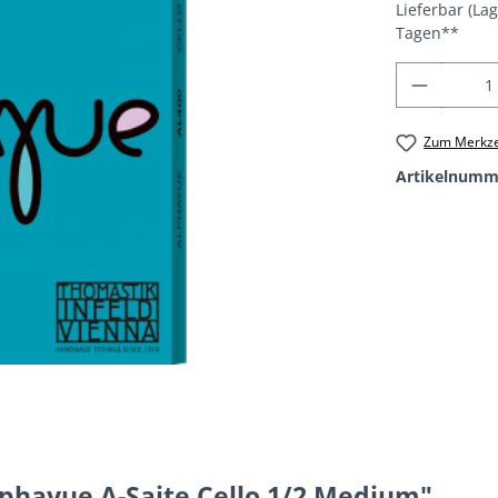
Lieferbar (La
Tagen**
Produkt
Zum Merkze
Artikelnumm
phayue A-Saite Cello 1/2 Medium"