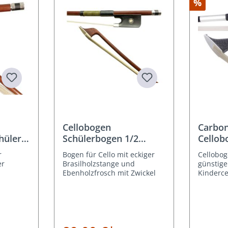
%
Cellobogen
Carbo
hüler
Schülerbogen 1/2
Cellob
Größe Brasilholz
r
Bogen für Cello mit eckiger
Cellobog
er
Brasilholzstange und
günstige
Ebenholzfrosch mit Zwickel
Kinderce
Holz
aus Car