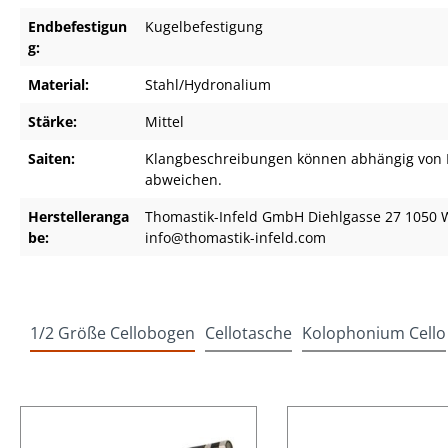
Endbefestigun
Kugelbefestigung
g:
Material:
Stahl/Hydronalium
Stärke:
Mittel
Saiten:
Klangbeschreibungen können abhängig von 
abweichen.
Herstelleranga
Thomastik-Infeld GmbH Diehlgasse 27 1050 
be:
info@thomastik-infeld.com
1/2 Größe Cellobogen
Cellotasche
Kolophonium Cello
Produktgalerie überspringen