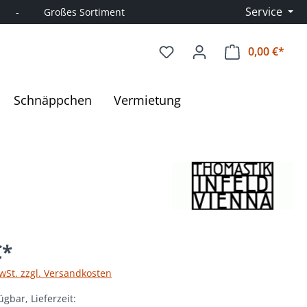
Service
      -         Großes Sortiment
0,00 €*
Ware
Schnäppchen
Vermietung
€*
MwSt. zzgl. Versandkosten
ügbar, Lieferzeit: