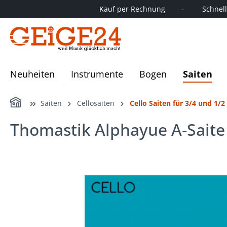
Kauf per Rechnung        -         Schnelle
springen
Zur Hauptnavigation springen
Neuheiten
Instrumente
Bogen
Saiten
Home
Saiten
Cellosaiten
Cello Saiten für 3/4 und 1/
Thomastik Alphayue A-Saite
Bildergalerie überspringen