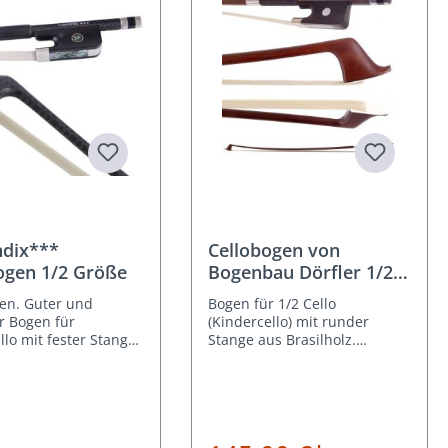
ndix***
Cellobogen von
ogen 1/2 Größe
Bogenbau Dörfler 1/2
Größe D6
en. Guter und
Bogen für 1/2 Cello
r Bogen für
(Kindercello) mit runder
llo mit fester Stange
Stange aus Brasilholz.
bon
Ebenholzfrosch