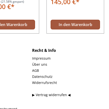
145,00 €*
*
(21.58% gespart)
00 €*
den Warenkorb
In den Warenkorb
Recht & Info
Impressum
Über uns
AGB
Datenschutz
Widerrufsrecht
▶ Vertrag widerrufen ◀
instrument