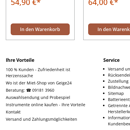
54,90 €*
64,00 €*
In den Warenkorb
In den Waren
Ihre Vorteile
Service
Versand un
100 % Kunden - Zufriedenheit ist
Rücksende
Herzenssache
Zustellun
Wo ist der Miet-Shop von Geige24
Bildnachwe
Beratung: ☎ 09181 3960
Sitemap
Auswahlsendung und Probespiel
Batterieen
Instrumente online kaufen - Ihre Vorteile
Getrennte 
Herstellerk
Kontakt
Informatio
Versand und Zahlungsmöglichkeiten
Kundenbew