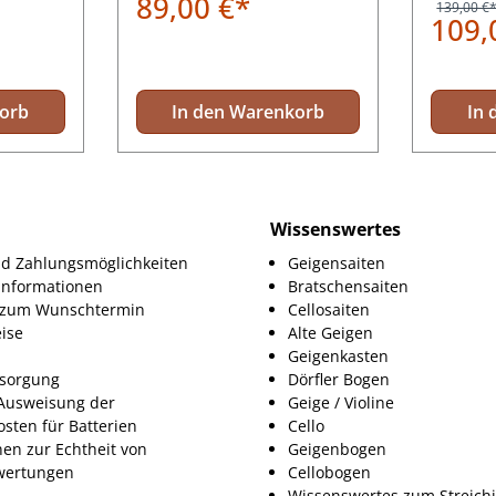
89,00 €*
139,00 €
109,
korb
In den Warenkorb
In 
Wissenswertes
d Zahlungsmöglichkeiten
Geigensaiten
informationen
Bratschensaiten
g zum Wunschtermin
Cellosaiten
ise
Alte Geigen
Geigenkasten
tsorgung
Dörfler Bogen
Ausweisung der
Geige / Violine
osten für Batterien
Cello
nen zur Echtheit von
Geigenbogen
ertungen
Cellobogen
Wissenswertes zum Streich