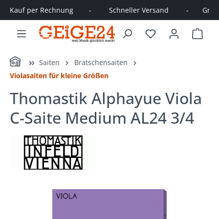
Kauf per Rechnung        -         Schneller Versand         -       Große
alt springen
Ware
Home
Saiten
Bratschensaiten
Violasaiten für kleine Größen
Thomastik Alphayue Viola
C-Saite Medium AL24 3/4
Bildergalerie überspringen