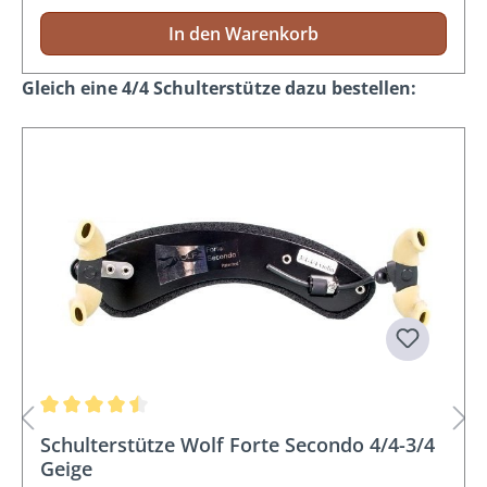
In den Warenkorb
Produktgalerie überspringen
Gleich eine 4/4 Schulterstütze dazu bestellen:
Durchschnittliche Bewertung von 4.5 von 5 Sternen
Schulterstütze Wolf Forte Secondo 4/4-3/4
Geige