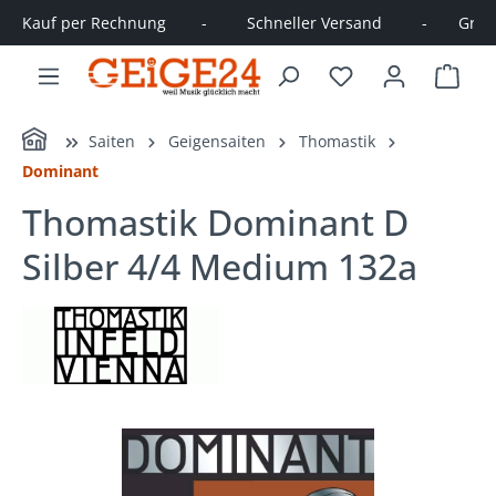
Kauf per Rechnung        -         Schneller Versand         -       Große
alt springen
Ware
Home
Saiten
Geigensaiten
Thomastik
Dominant
Thomastik Dominant D
Silber 4/4 Medium 132a
Bildergalerie überspringen