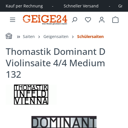
Kauf per Rechnung        -         Schneller Versand         -       Große
alt springen
Ware
Home
Saiten
Geigensaiten
Schülersaiten
Thomastik Dominant D
Violinsaite 4/4 Medium
132
Bildergalerie überspringen