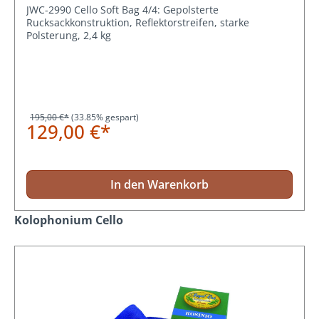
JWC-2990 Cello Soft Bag 4/4: Gepolsterte
Rucksackkonstruktion, Reflektorstreifen, starke
Polsterung, 2,4 kg
195,00 €*
(33.85% gespart)
129,00 €*
In den Warenkorb
Produktgalerie überspringen
Kolophonium Cello