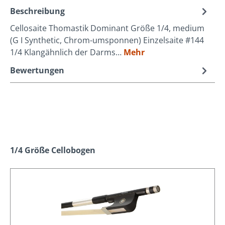
Beschreibung
Cellosaite Thomastik Dominant Größe 1/4, medium
(G I Synthetic, Chrom-umsponnen) Einzelsaite #144
1/4 Klangähnlich der Darms…
Mehr
Bewertungen
Produktgalerie überspringen
1/4 Größe Cellobogen