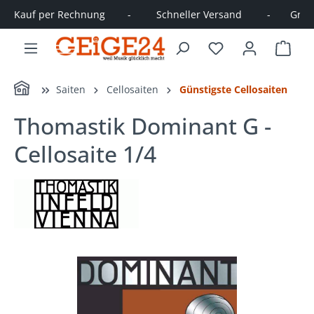
Kauf per Rechnung        -         Schneller Versand         -       Große
alt springen
Ware
Home
Saiten
Cellosaiten
Günstigste Cellosaiten
Thomastik Dominant G -
Cellosaite 1/4
Bildergalerie überspringen