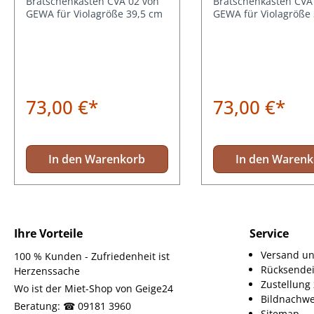
Bratschenkasten CVA 02 von
Bratschenkasten CVA
GEWA für Violagröße 39,5 cm
GEWA für Violagröße
73,00 €*
73,00 €*
In den Warenkorb
In den Waren
Ihre Vorteile
Service
Versand un
100 % Kunden - Zufriedenheit ist
Rücksende
Herzenssache
Zustellun
Wo ist der Miet-Shop von Geige24
Bildnachwe
Beratung: ☎ 09181 3960
Sitemap