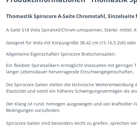
Thomastik Spirocore A-Saite Chromstahl, Einzelsaite f
A-Saite S18 Viola Spiralseil/Chrom-umsponnen, Stärke: mittel, 
Geeignet für Viola mit Korpusgröße 38-42 cm (15-16,5 Zoll) ode
Allgemeine Eigenschaften Spirocore Bratschensaiten:
Ein flexibler Spiralseilkern ermöglicht Violasaiten mit gerin
langer Lebensdauer hervorragende Einschwingeigenschaften.
Die Spirocore-Saiten stellen die technische Weiterentwicklung de
Elastizität und somit ein höheres Schwingungsvermögen als and
Der Klang ist rund, homogen ausgewogen und von kraftvoller Fül
Bedingungen vorzufinden.
Spirocore-Saiten sind besonders leicht zu greifen, sprechen v