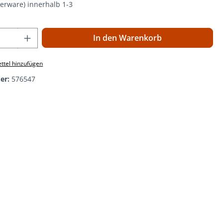
gerware) innerhalb 1-3
 Anzahl: Gib den gewünschten Wert ein o
In den Warenkorb
ttel hinzufügen
er:
576547