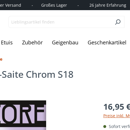
r Versand         -       Großes Lager         -         26 Jahre Erfahrung   
Etuis
Zubehör
Geigenbau
Geschenkartikel
re
-Saite Chrom S18
16,95 
Preise inkl. 
Sofort verf