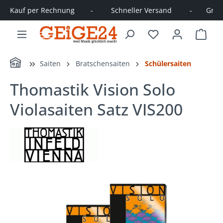
Kauf per Rechnung        -         Schneller Versand         -       Große
alt springen
Ware
Home
Saiten
Bratschensaiten
Schülersaiten
Thomastik Vision Solo
Violasaiten Satz VIS200
Bildergalerie überspringen