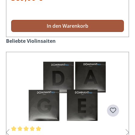
In den Warenkorb
Produktgalerie überspringen
Beliebte Violinsaiten