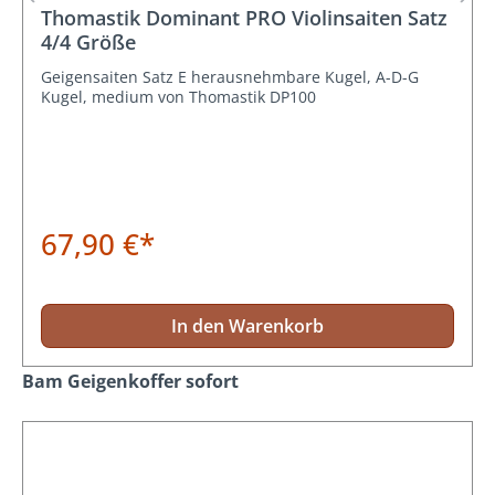
Durchschnittliche Bewertung von 5 von 5 Sternen
Thomastik Dominant PRO Violinsaiten Satz
4/4 Größe
Geigensaiten Satz E herausnehmbare Kugel, A-D-G
Kugel, medium von Thomastik DP100
67,90 €*
In den Warenkorb
Produktgalerie überspringen
Bam Geigenkoffer sofort