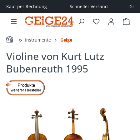
Kauf per Rechnung        -         Schneller Versand         -       Große
alt springen
Ware
Home
Instrumente
Geige
Violine von Kurt Lutz
Bubenreuth 1995
Bildergalerie überspringen