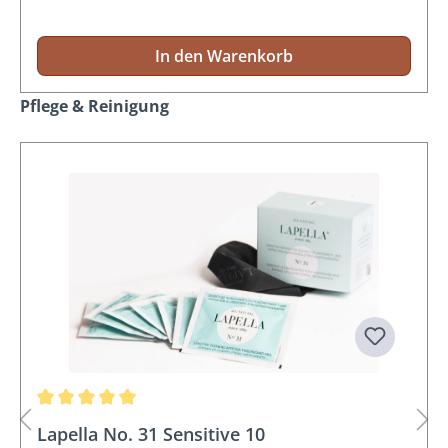
In den Warenkorb
Produktgalerie überspringen
Pflege & Reinigung
Durchschnittliche Bewertung von 5 von 5 Sternen
Lapella No. 31 Sensitive 10