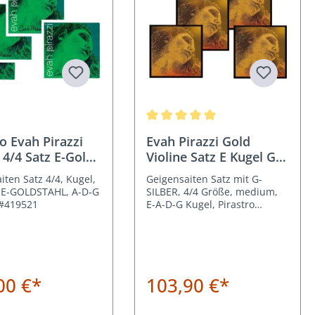
Durchschnittliche Bewertung von 5
ro Evah Pirazzi
Evah Pirazzi Gold
 4/4 Satz E-Gold
Violine Satz E Kugel G
Silber
iten Satz 4/4, Kugel,
Geigensaiten Satz mit G-
E-GOLDSTAHL, A-D-G
SILBER, 4/4 Größe, medium,
 #419521
E-A-D-G Kugel, Pirastro
#415091
00 €*
103,90 €*