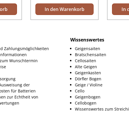
korb
In den Warenkorb
In 
Wissenswertes
d Zahlungsmöglichkeiten
Geigensaiten
informationen
Bratschensaiten
g zum Wunschtermin
Cellosaiten
ise
Alte Geigen
Geigenkasten
tsorgung
Dörfler Bogen
Ausweisung der
Geige / Violine
osten für Batterien
Cello
nen zur Echtheit von
Geigenbogen
ertungen
Cellobogen
Wissenswertes zum Streich