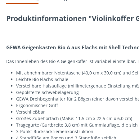
Produktinformationen "Violinkoffer
GEWA Geigenkasten Bio A aus Flachs mit Shell Techno
Das Innenleben des Bio A Geigenkoffer ist variabel einstellbar. 
Mit abnehmbarer Notentasche (40,0 cm x 30,0 cm) und Seite
Leichte Bio Flachs-Schale
Verstellbare Halsauflage (millimetergenaue Einstellung mö
Gepolsterte Schwebelagerung
GEWA Drehbogenhalter für 2 Bögen (einer davon verstellba
Ergonomischer Griff
Verschließbar
Großes Zubehörfach (Maße: 11,5 cm x 22,5 cm x 6,0 cm)
Tragegurte (Gurtbreite 3,8 cm) mit Gummiauflage, die sich
3-Punkt-Rucksackriemenkonstruktion
4 Standfüße am Boden und 3 Standfüße seitlich