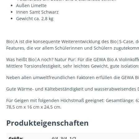
Außen Limette
Innen Samt Schwarz
Gewicht ca. 2,8 kg
Bio|A ist die konsequente Weiterentwicklung des Bio|S-Case, de
Features, die vor allem Schülerinnen und Schülern zugutekom
Was heißt Bio|A noch? Natur Pur: Für die GEWA Bio A Violinko
Mittlere Torsionsfestigkeit, sehr leichtes Gewicht, gute Isolati
Neben allen umweltfreundlichen Faktoren erfüllen die GEWA Bi
Gute Wärme- und Kältebeständigkeit und wasserabweisendes De
Für Geigen mit folgenden Höchstmaß geeignet: Gesamtlänge: 62 
78,5 cm x 16 cm x 24,5 cm.
Produkteigenschaften
Größe:
4/4
, 3/4
, 1/2