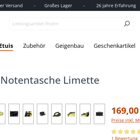
r Versand         -       Großes Lager         -         26 Jahre Erfahrung   
Etuis
Zubehör
Geigenbau
Geschenkartikel
t Notentasche Limette
169,00
Preise inkl. 
Durchschnittl
1 Bewertung