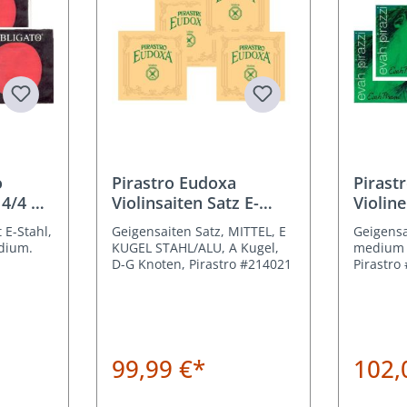
wertung von 5 von 5 Sternen
o
Pirastro Eudoxa
Pirast
 4/4 E
Violinsaiten Satz E-
Violine
Kugel Stahl/Alu
Kugel
 E-Stahl,
Geigensaiten Satz, MITTEL, E
Geigensa
dium.
KUGEL STAHL/ALU, A Kugel,
medium 
D-G Knoten, Pirastro #214021
Pirastro
99,99 €*
102,