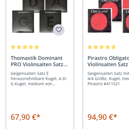
Durchschnittliche Bewertung von 5 von 5 Sternen
Durchschnittliche Be
Thomastik Dominant
Pirastro Obligat
PRO Violinsaiten Satz
Violinsaiten Satz
4/4 Größe
Stahl Kugel
Geigensaiten Satz E
Geigensaiten Satz mit
herausnehmbare Kugel, A-D-
4/4 Größe, Kugel, me
G Kugel, medium von
Pirastro #411521
Thomastik DP100
67,90 €*
94,90 €*