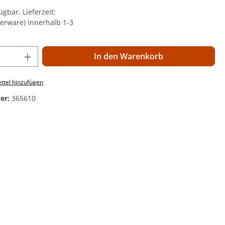
ügbar, Lieferzeit:
gerware) innerhalb 1-3
 Anzahl: Gib den gewünschten Wert ein o
In den Warenkorb
ttel hinzufügen
er:
365610