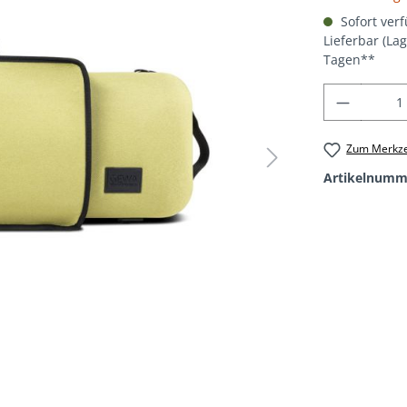
Sofort verf
Lieferbar (La
Tagen**
Produkt
Zum Merkze
Artikelnumm