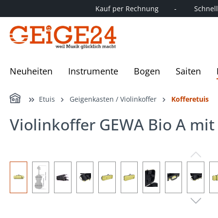
Kauf per Rechnung        -         Schnelle
springen
Zur Hauptnavigation springen
Neuheiten
Instrumente
Bogen
Saiten
Home
Etuis
Geigenkasten / Violinkoffer
Kofferetuis
Violinkoffer GEWA Bio A mi
Bildergalerie überspringen